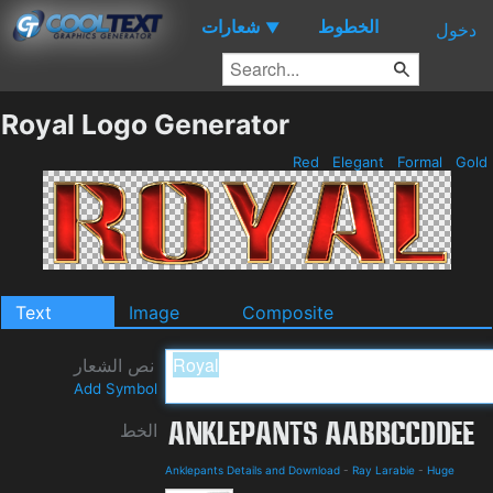
الخطوط
شعارات
▼
دخول
Royal Logo Generator
Red
Elegant
Formal
Gold
Text
Image
Composite
نص الشعار
Add Symbol
الخط
Anklepants Details and Download
-
Ray Larabie
-
Huge