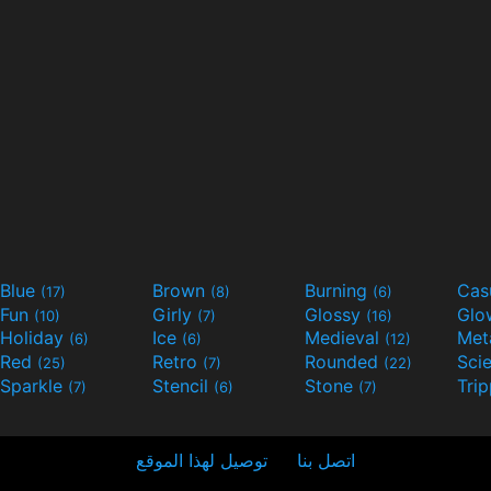
Blue
Brown
Burning
Cas
(17)
(8)
(6)
Fun
Girly
Glossy
Glo
(10)
(7)
(16)
Holiday
Ice
Medieval
Met
(6)
(6)
(12)
Red
Retro
Rounded
(25)
(7)
(22)
Sparkle
Stencil
Stone
Tri
(7)
(6)
(7)
اتصل بنا
توصيل لهذا الموقع