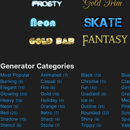
Generator Categories
Most Popular
Animated
Black
Blu
(7)
(13)
Burning
Casual
Chrome
Cla
(6)
(5)
(11)
Elegant
Fire
Fun
Gir
(11)
(6)
(10)
Glowing
Gold
Gradient
Gr
(20)
(19)
(6)
Heavy
Holiday
Ice
Med
(19)
(6)
(6)
Neon
Orange
Outline
Pin
(5)
(10)
(31)
Red
Retro
Rounded
(25)
(7)
(22)
Shadow
Sharp
Shiny
Sp
(10)
(6)
(9)
Stencil
Stone
Trippy
Val
(6)
(7)
(5)