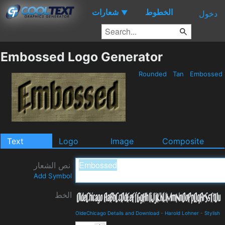
الخطوط
شعارات
▼
دخول
Embossed Logo Generator
Rounded
Tan
Embossed
Text
Logo
Image
Composite
نص الشعار
Add Symbol
الخط
OldeChicago Details and Download
-
Harold Lohner
-
Stylish