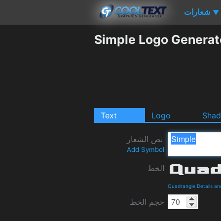
شعارات
▼
Simple Logo Generat
Text
Logo
Sha
نص الشعار
Add Symbol
الخط
Quadrangle Details a
حجم الخط