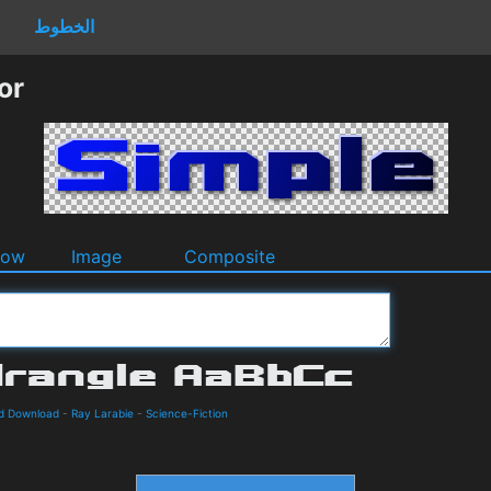
الخطوط
or
dow
Image
Composite
nd Download
-
Ray Larabie
-
Science-Fiction