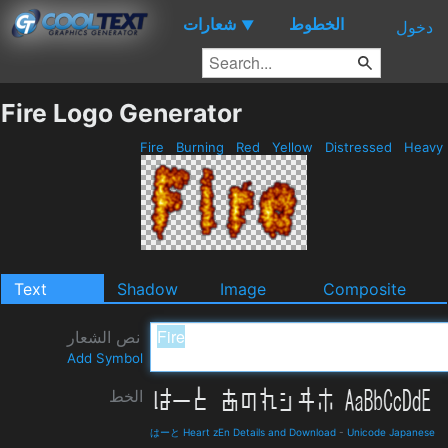
الخطوط
شعارات
▼
دخول
Fire Logo Generator
Fire
Burning
Red
Yellow
Distressed
Heavy
Text
Shadow
Image
Composite
نص الشعار
Add Symbol
الخط
はーと Heart zEn Details and Download
-
Unicode Japanese